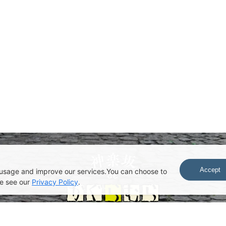
Accept
usage and improve our services.You can choose to
se see our
Privacy Policy
.