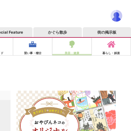
cial Feature
かぐら散歩
街の掲示板
イド
習い事・稽古
美容・健康
暮らし・娯楽