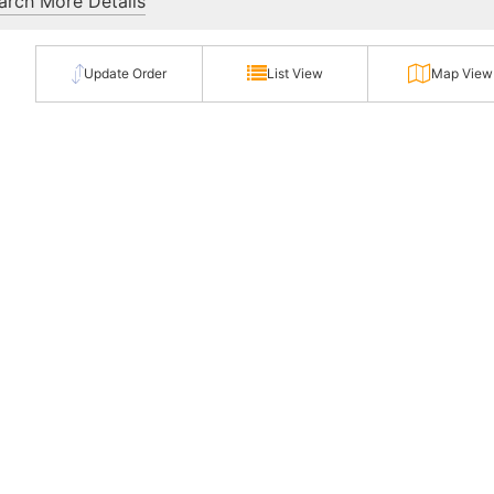
rch More Details
Update Order
List View
Map View