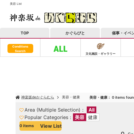
美容 List
TOP
かぐらびと
催事・イベ
Conditions
Search
文化施設・ギャラリー
神楽坂deかぐらむら
美容・健康
美容・健康
：
0
items fou
Area (Multiple Selection)
All
Popular Categories
美容
健康
View List
0
items