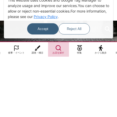
This website uses cookies and Google Tag Manager to
analyze usage and improve our services.You can choose to
allow or reject non-essential cookies.For more information,
please see our
Privacy Policy
.
Accept
Reject All
Select Language
▼
と
催事・イベント
講座・稽古
お店を探す
特集
かぐら散歩
サイトTOP
運営会社案内
サイト理念とコンセプト
プライバシーポリシー
サイトポリシー
お問合せ
掲載申し込み
店舗ログイン