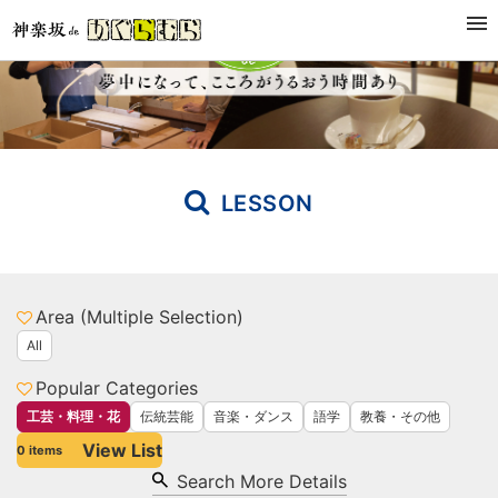
LESSON
Area (Multiple Selection)
All
Popular Categories
工芸・料理・花
伝統芸能
音楽・ダンス
語学
教養・その他
View List
0
items
Search More Details