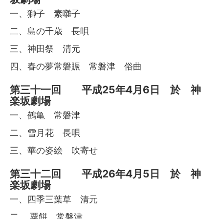
一、獅子 素囃子
二、島の千歳 長唄
三、神田祭 清元
四、春の夢常磐賑 常磐津 俗曲
第三十一回 平成25年4月6日 於 神
楽坂劇場
一、鶴亀 常磐津
二、雪月花 長唄
三、華の姿絵 吹寄せ
第三十二回 平成26年4月5日 於 神
楽坂劇場
一、四季三葉草 清元
二、 粟餅 常磐津