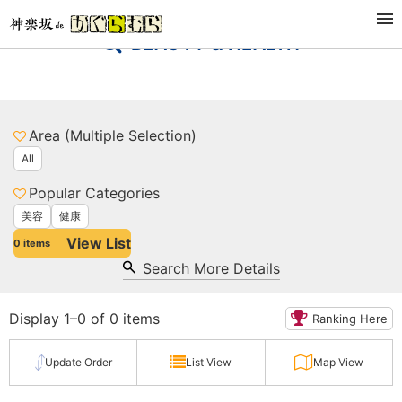
BEAUTY & HEALTH
Area (Multiple Selection)
All
Popular Categories
美容
健康
View List
0
items
Search More Details
Display 1–0 of 0 items
Ranking Here
Update Order
List View
Map View