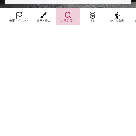
と
催事・イベント
講座・稽古
お店を探す
特集
かぐら散歩
サイトTOP
運営会社案内
サイト理念とコンセプト
プライバシーポリシー
サイトポリシー
お問合せ
掲載申し込み
店舗ログイン
Copyright(c) 2026 神楽坂 de かぐらむら Inc.All Rights Reserved.
Cookie Consent Settings