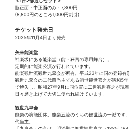
＜1部2部通しセット＞
脇正面・中正面のみ：7,800円
(8,800円のところ1,000円割引)
チケット発売日
2025年11月4日より発売
矢来能楽堂
神楽坂にある能楽堂（能・狂言の専用舞台）。
定期的に能楽公演が行われています。
能楽観世流観世九皐会が所有。平成23年に国の登録有
観世九皐会の二代目当主である初世観世喜之が昭和5年
で焼失し、昭和27年9月に同位置に二世観世喜之が現
日々磨き上げて大切に使われ続けています。
観世九皐会
能楽の演能団体。能楽五流のうちの観世流の一派です。明
代当主。
「九皐会」の名は、明治期に初世観世喜之（1885│1