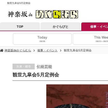
観世九皐会5月定例会
TOP
かぐらびと
催事・イベ
Today
This We
08/06
08/03～08/0
神楽坂deかぐらむら
催事・イベント
観世九皐会5月定例会
伝統芸能
矢来・横寺
観世九皐会5月定例会