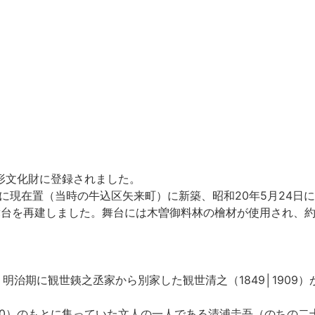
形文化財に登録されました。
に現在置（当時の牛込区矢来町）に新築、昭和20年5月24日
舞台を再建しました。舞台には木曽御料林の檜材が使用され、約
治期に観世銕之丞家から別家した観世清之（1849│1909）
940）のもとに集っていた文人の一人である清浦圭吾（のちの二