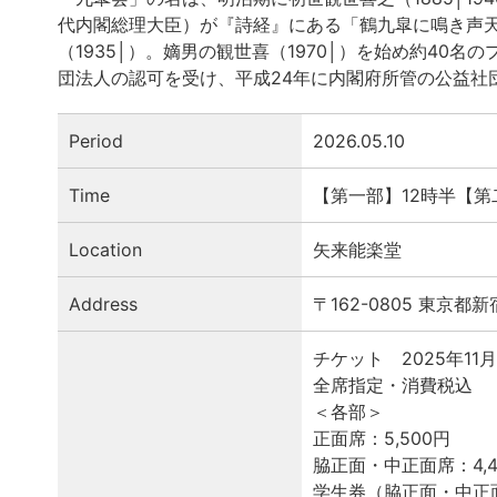
代内閣総理大臣）が『詩経』にある「鶴九皐に鳴き声
（1935│）。嫡男の観世喜（1970│）を始め約40
団法人の認可を受け、平成24年に内閣府所管の公益社
Period
2026.05.10
Time
【第一部】12時半【第
Location
矢来能楽堂
Address
〒162-0805 東京
チケット 2025年11
全席指定・消費税込
＜各部＞
正面席：5,500円
脇正面・中正面席：4,4
学生券（脇正面・中正面