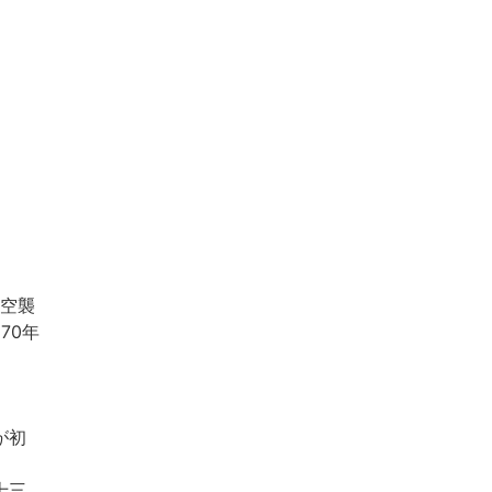
に空襲
70年
が初
十三