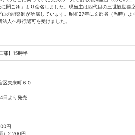
天に聞こゆ」より命名しました。現当主は四代目の三世観世喜
名のプロの能楽師が所属しています。昭和27年に文部省（当時）よ
団法人へ移行認可を受けました。
二部】15時半
都新宿区矢来町６０
月4日より発売
00円
）2,200円