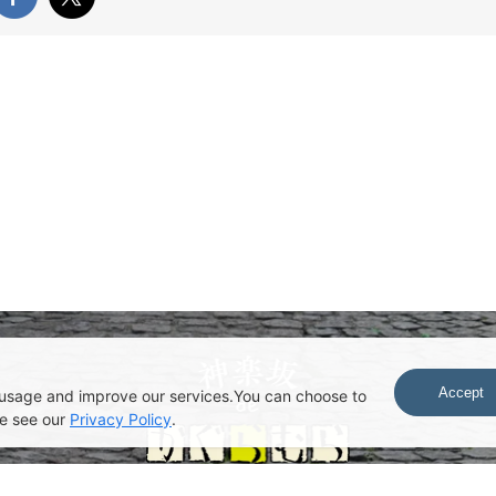
Accept
usage and improve our services.You can choose to
se see our
Privacy Policy
.