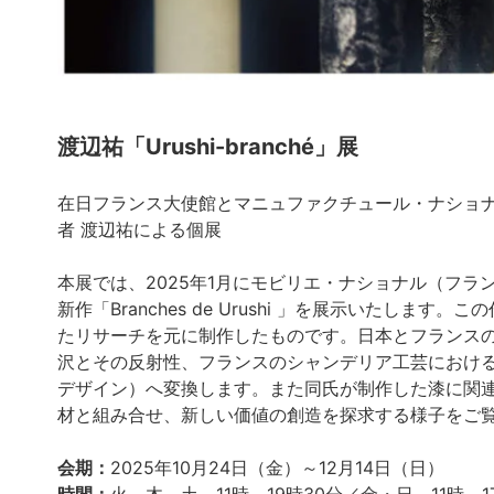
渡辺祐「Urushi-branché」展
在日フランス大使館とマニュファクチュール・ナショナ
者 渡辺祐による個展
本展では、2025年1月にモビリエ・ナショナル（フ
新作「Branches de Urushi 」を展示いたし
たリサーチを元に制作したものです。日本とフランス
沢とその反射性、フランスのシャンデリア工芸におけ
デザイン）へ変換します。また同氏が制作した漆に関
材と組み合せ、新しい価値の創造を探求する様子をご
会期：
2025年10月24日（金）～12月14日（日）
時間：
火～木、土 11時～19時30分／金・日 11時～1