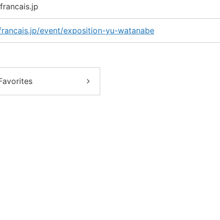
francais.jp
utfrancais.jp/event/exposition-yu-watanabe
Favorites