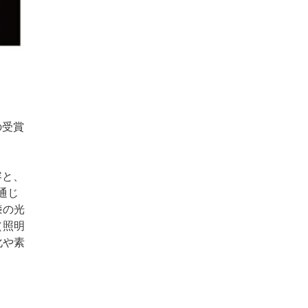
の受賞
容と、
通じ
漆の光
（照明
化や素