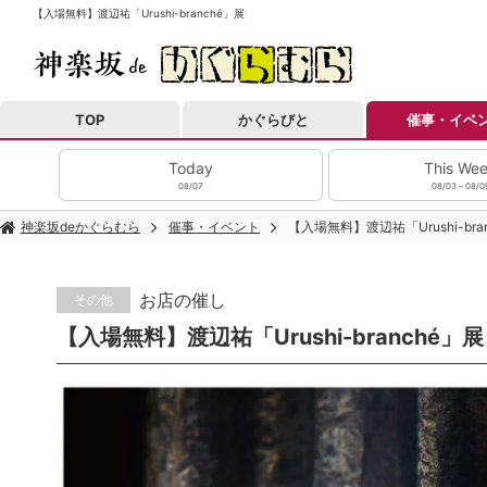
【入場無料】渡辺祐「Urushi-branché」展
TOP
かぐらびと
催事・イベ
Today
This We
08/07
08/03～08/0
神楽坂deかぐらむら
催事・イベント
【入場無料】渡辺祐「Urushi-bra
お店の催し
その他
【入場無料】渡辺祐「Urushi-branché」展