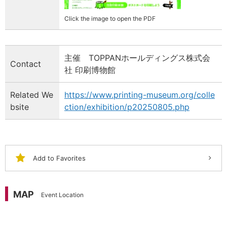
Click the image to open the PDF
主催 TOPPANホールディングス株式会
Contact
社 印刷博物館
Related We
https://www.printing-museum.org/colle
bsite
ction/exhibition/p20250805.php
Add to Favorites
MAP
Event Location