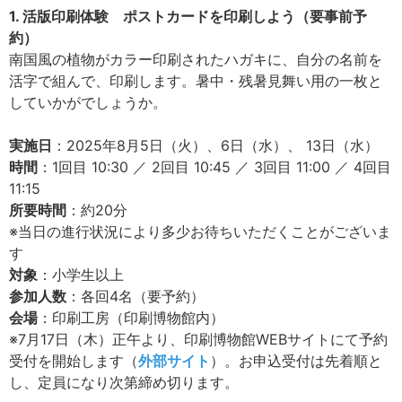
1. 活版印刷体験 ポストカードを印刷しよう（要事前予
約）
南国風の植物がカラー印刷されたハガキに、自分の名前を
活字で組んで、印刷します。暑中・残暑見舞い用の一枚と
していかがでしょうか。
実施日
：2025年8月5日（火）、6日（水）、 13日（水）
時間
：1回目 10:30 ／ 2回目 10:45 ／ 3回目 11:00 ／ 4回目
11:15
所要時間
：約20分
※当日の進行状況により多少お待ちいただくことがございま
す
対象
：小学生以上
参加人数
：各回4名（要予約）
会場
：印刷工房（印刷博物館内）
※7月17日（木）正午より、印刷博物館WEBサイトにて予約
受付を開始します（
外部サイト
）。お申込受付は先着順と
し、定員になり次第締め切ります。