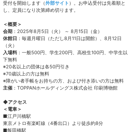
受付を開始します（
外部サイト
）。お申込受付は先着順と
し、定員になり次第締め切ります。
＜概要＞
会期
：2025年8月5日（火） ～ 8月15日（金）
休館日
：毎週月曜日（ただし8月11日は開館）、8月12日
（火）
入場料
：一般500円、学生200円、高校生100円、中学生以
下無料
※20名以上の団体は各50円引き
※70歳以上の方は無料
※障がい者手帳をお持ちの方、および付き添いの方は無料
主催
：TOPPANホールディングス株式会社 印刷博物館
◆アクセス
＜電車＞
■江戸川橋駅
東京メトロ有楽町線（4番出口）より徒歩約8分
■飯田橋駅