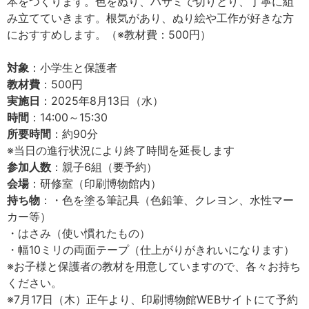
本をつくります。色をぬり、ハサミで切りとり、丁寧に組
み立てていきます。根気があり、ぬり絵や工作が好きな方
におすすめします。（※教材費：500円）
対象
：小学生と保護者
教材費
：500円
実施日
：2025年8月13日（水）
時間
：14:00～15:30
所要時間
：約90分
※当日の進行状況により終了時間を延長します
参加人数
：親子6組（要予約）
会場
：研修室（印刷博物館内）
持ち物
：・色を塗る筆記具（色鉛筆、クレヨン、水性マー
カー等）
・はさみ（使い慣れたもの）
・幅10ミリの両面テープ（仕上がりがきれいになります）
※お子様と保護者の教材を用意していますので、各々お持ち
ください。
※7月17日（木）正午より、印刷博物館WEBサイトにて予約