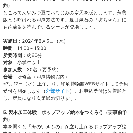
約）
ところてんやみつ豆でおなじみの寒天を版とします。蒟蒻
版とも呼ばれる印刷方法です。夏目漱石の『坊ちゃん』に
も蒟蒻版を読んでいるシーンが登場します。
実施日
：2024年8月6日（水）
時間
：14:00～15:00
所要時間
：約60分
対象
：小学生以上
参加人数
：30名（要予約）
会場
：研修室（印刷博物館内）
※7月17日（水）正午より、印刷博物館WEBサイトにて予約
受付を開始します（
外部サイト
）。お申込受付は先着順と
し、定員になり次第締め切ります。
5. 製本加工体験 ポップアップ絵本をつくろう（要事前予
約）
本を開くと「海のいきもの」が立ち上がるポップアップ絵