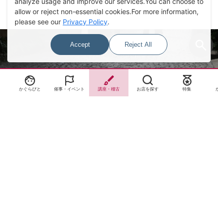
analyze usage and improve our services.You can choose to
allow or reject non-essential cookies.For more information,
please see our
Privacy Policy
.
Accept
Reject All
Select Language
▼
かぐらびと
催事・イベント
講座・稽古
お店を探す
特集
サイトTOP
運営会社案内
サイト理念とコンセプト
プライバシーポリシー
サイトポリシー
お問合せ
掲載申し込み
店舗ログイン
Copyright(c) 2026 神楽坂 de かぐらむら Inc.All Rights Reserved.