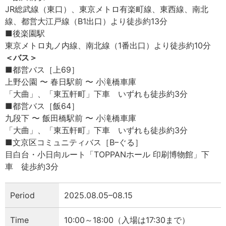
JR総武線（東口）、東京メトロ有楽町線、東西線、南北
線、都営大江戸線（B1出口）より徒歩約13分
■後楽園駅
東京メトロ丸ノ内線、南北線（1番出口）より徒歩約10分
＜バス＞
■都営バス［上69］
上野公園 〜 春日駅前 〜 小滝橋車庫
「大曲」、「東五軒町」下車 いずれも徒歩約3分
■都営バス［飯64］
九段下 〜 飯田橋駅前 〜 小滝橋車庫
「大曲」、「東五軒町」下車 いずれも徒歩約3分
■文京区コミュニティバス［B–ぐる］
目白台・小日向ルート「TOPPANホール 印刷博物館」下
車 徒歩約3分
Period
2025.08.05–08.15
Time
10:00～18:00（入場は17:30まで）