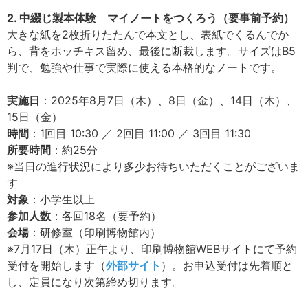
2. 中綴じ製本体験 マイノートをつくろう（要事前予約）
大きな紙を2枚折りたたんで本文とし、表紙でくるんでか
ら、背をホッチキス留め、最後に断裁します。サイズはB5
判で、勉強や仕事で実際に使える本格的なノートです。
実施日
：2025年8月7日（木）、8日（金）、14日（木）、
15日（金）
時間
：1回目 10:30 ／ 2回目 11:00 ／ 3回目 11:30
所要時間
：約25分
※当日の進行状況により多少お待ちいただくことがございま
す
対象
：小学生以上
参加人数
：各回18名（要予約）
会場
：研修室（印刷博物館内）
※7月17日（木）正午より、印刷博物館WEBサイトにて予約
受付を開始します（
外部サイト
）。お申込受付は先着順と
し、定員になり次第締め切ります。