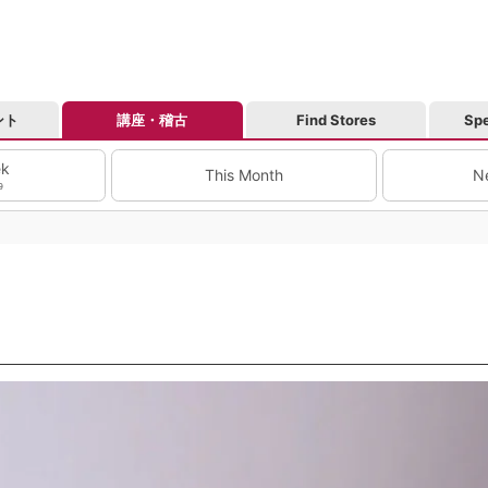
ント
講座・稽古
Find Stores
Spe
ek
This Month
N
9