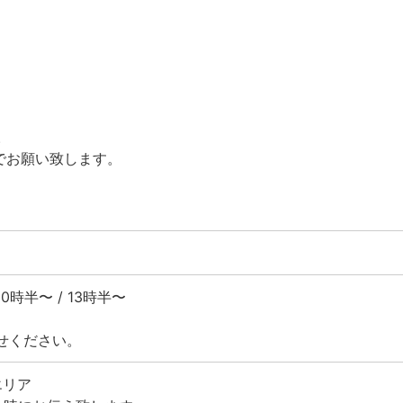
⁡
でお願い致します。⁡
半〜 / 13時半〜⁡
せください。
エリア