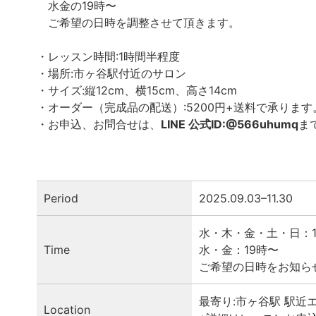
水金の19時〜⁡
ご希望の日時を調整させて頂きます。⁡
・レッスン時間:1時間半程度⁡
・場所:市ヶ谷駅付近のサロン⁡
・サイズ:縦12cm、横15cm、高さ14cm⁡
・オーダー（完成品の配送）:5200円+送料で承ります。
・お申込、お問合せは、
LINE 公式ID:@566uhumq
ま
Period
2025.09.03–11.30
水・木・金・土・日：10時
Time
水・金：19時〜⁡
ご希望の日時をお知ら
最寄り:市ヶ谷駅 駅近
Location