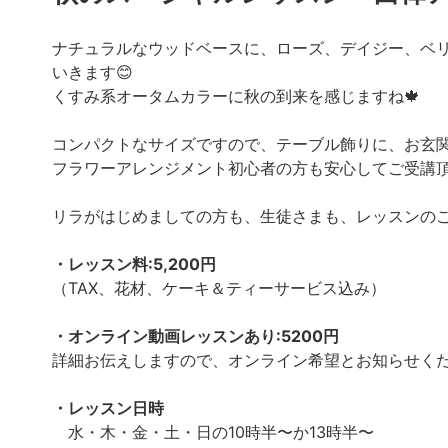
ナチュラルなウッドベースに、ローズ、デイジー、ベ
いきます😊⁡
くすみ系オータムカラーに秋の到来を感じますね🍁⁡
コンパクトなサイズですので、テーブル飾りに、お玄関飾
フラワーアレンジメント初心者の方も安心してご受講頂け
リラがはじめましての方も、生徒さまも、レッスンのご
・レッスン料:5,200円⁡
（TAX、花材、ケーキ＆ティーサービス込み）⁡
・オンライン動画レッスンあり:5200円⁡
詳細お伝えしますので、オンライン希望とお知らせくだ
・レッスン日時⁡
水・木・金・土・日の10時半〜か13時半〜⁡