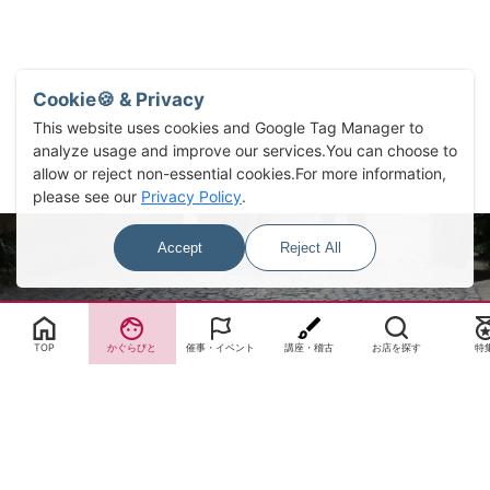
Cookie🍪 & Privacy
This website uses cookies and Google Tag Manager to
analyze usage and improve our services.You can choose to
allow or reject non-essential cookies.For more information,
please see our
Privacy Policy
.
Accept
Reject All
Select Language
▼
TOP
かぐらびと
催事・イベント
講座・稽古
お店を探す
特