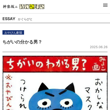
Latest
Genre
Series
Author
ESSAY
かぐらびと
おやびん劇場
ちがいの分かる男？
2025.06.26