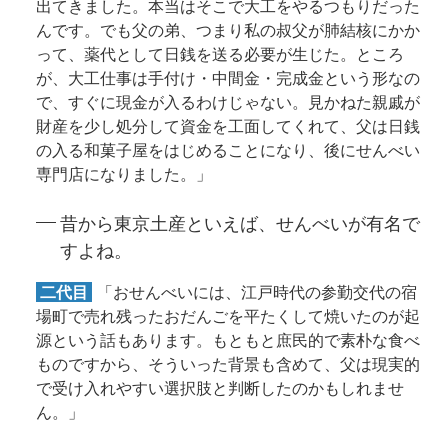
出てきました。本当はそこで大工をやるつもりだった
んです。でも父の弟、つまり私の叔父が肺結核にかか
って、薬代として日銭を送る必要が生じた。ところ
が、大工仕事は手付け・中間金・完成金という形なの
で、すぐに現金が入るわけじゃない。見かねた親戚が
財産を少し処分して資金を工面してくれて、父は日銭
の入る和菓子屋をはじめることになり、後にせんべい
専門店になりました。」
昔から東京土産といえば、せんべいが有名で
すよね。
二代目
「おせんべいには、江戸時代の参勤交代の宿
場町で売れ残ったおだんごを平たくして焼いたのが起
源という話もあります。もともと庶民的で素朴な食べ
ものですから、そういった背景も含めて、父は現実的
で受け入れやすい選択肢と判断したのかもしれませ
ん。」