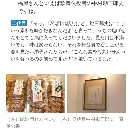
福屋さんといえば歌舞伎役者の中村勘三郎丈
ですね。
二代目
「そう。17代目の話だけど、勘三郎丈は“こう
いう素朴な味が好きなんだよ”と言って、うちの焦げせ
んをとても気に入ってくださいました。見た目は不揃
いでも、味は変わらない。それを舞台裏で召し上がる
姿を見たお弟子さんたちが、“こんな素朴な丸いせんべ
いを食べるのを初めて見た！”と驚いていました。」
（左）毘沙門せんべい／（右）17代目中村勘三郎丈、直
筆の書