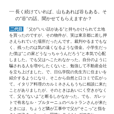
長く続けていれば、山もあれば谷もある。そ
の“谷”の話、聞かせてもらえますか？
二代目
「父が“いい話がある”と持ちかけられて土地
を買ったのですが、その物件が、実は東京都に差し押
さえられていた場所だったんです。裁判やるまでもな
く、残ったのは気の遠くなるような借金。小学生だっ
た僕は“この家どうなっちゃうんだろう”と本気で心配
しました。でも父はへこたれなかった。自分のように
騙される人を増やしたくないと、勉強して不動産会社
を立ち上げました。で、日仏学院の先生方に住まいを
紹介するようになり、そこから自然と口コミで広がっ
て。イタリア料理のカルミネさんもうちに相談に来た
ことがありましたが、そのときはあいにく空きがなく
て、父も“ないよ”と断るしかなかった。でも、ガレッ
トで有名なル・ブルターニュのベルトランさんが来た
ときには、ちょうど隣が工事中で父が“そこっ”と指を