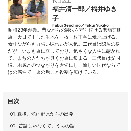
代目店主
福井清一郎／福井ゆき
子
Fukui Seiichiro／Fukui Yukiko
昭和23年創業。昔ながらの製法を守り続ける老舗煎餅
店。天日で干した生地を一枚一枚丁寧に焼き上げる、
素朴ながらも力強い味わいが人気。二代目は隠居の身
だが、いまも店に立っており、気さくな人柄に惹かれ
て、まちの人たちが良くお店に集まる。三代目は父同
様、地域とのつながりを大切にし、新しい世代ならで
はの感性で、店の魅力と役割を広げている。
目次
01. 戦後、焼け野原からの出発
02. 昔話じゃなくて、うちの話