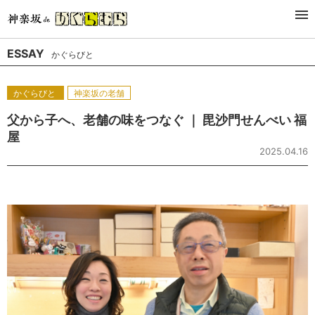
Latest
Genre
Series
Author
ESSAY
かぐらびと
かぐらびと
神楽坂の老舗
父から子へ、老舗の味をつなぐ ｜ 毘沙門せんべい 福
屋
2025.04.16