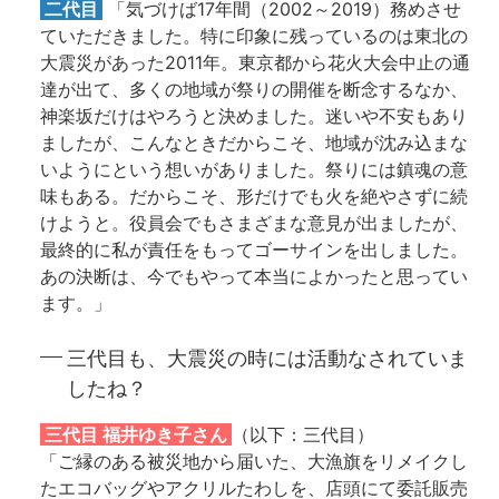
二代目
「気づけば17年間（2002～2019）務めさせ
ていただきました。特に印象に残っているのは東北の
大震災があった2011年。東京都から花火大会中止の通
達が出て、多くの地域が祭りの開催を断念するなか、
神楽坂だけはやろうと決めました。迷いや不安もあり
ましたが、こんなときだからこそ、地域が沈み込まな
いようにという想いがありました。祭りには鎮魂の意
味もある。だからこそ、形だけでも火を絶やさずに続
けようと。役員会でもさまざまな意見が出ましたが、
最終的に私が責任をもってゴーサインを出しました。
あの決断は、今でもやって本当によかったと思ってい
ます。」
三代目も、大震災の時には活動なされていま
したね？
三
代目 福井ゆき子さん
（以下：三代目）
「ご縁のある被災地から届いた、大漁旗をリメイクし
たエコバッグやアクリルたわしを、店頭にて委託販売