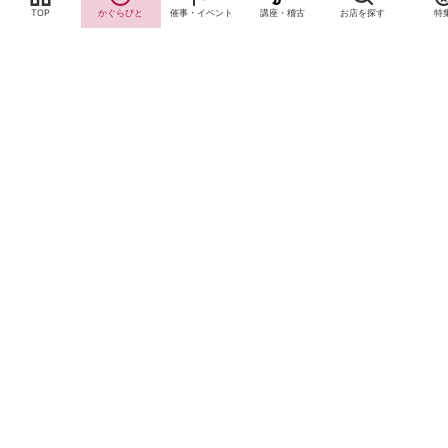
TOP
かぐらびと
催事・イベント
講座・稽古
お店を探す
特
サイトTOP
運営会社案内
サイト理念とコンセプト
プライバシーポリシー
サイトポリシー
お問合せ
掲載申し込み
店舗ログイン
Copyright(c) 2026 神楽坂 de かぐらむら Inc.All Rights Reserved.
Cookie Consent Settings