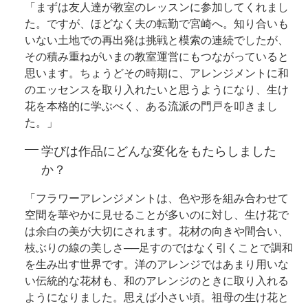
「まずは友人達が教室のレッスンに参加してくれまし
た。ですが、ほどなく夫の転勤で宮崎へ。知り合いも
いない土地での再出発は挑戦と模索の連続でしたが、
その積み重ねがいまの教室運営にもつながっていると
思います。ちょうどその時期に、アレンジメントに和
のエッセンスを取り入れたいと思うようになり、生け
花を本格的に学ぶべく、ある流派の門戸を叩きまし
た。」
学びは作品にどんな変化をもたらしました
か？
「フラワーアレンジメントは、色や形を組み合わせて
空間を華やかに見せることが多いのに対し、生け花で
は余白の美が大切にされます。花材の向きや間合い、
枝ぶりの線の美しさ──足すのではなく引くことで調和
を生み出す世界です。洋のアレンジではあまり用いな
い伝統的な花材も、和のアレンジのときに取り入れる
ようになりました。思えば小さい頃。祖母の生け花と