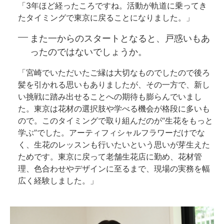
「3年ほど経ったころですね。活動が軌道に乗ってき
たタイミングで東京に戻ることになりました。」
また一からのスタートとなると、戸惑いもあ
ったのではないでしょうか。
「宮崎でいただいたご縁は大切なものでしたので後ろ
髪を引かれる思いもありましたが、その一方で、新し
い挑戦に踏み出せることへの期待も膨らんでいまし
た。東京は花材の選択肢や学べる機会が格段に多いも
ので。このタイミングで取り組んだのが“生花をもっと
学ぶ”でした。アーティフィシャルフラワーだけでな
く、生花のレッスンも行いたいという思いが芽生えた
ためです。東京に戻って老舗生花店に勤め、花材管
理、色合わせやデザインに至るまで、現場の実務を幅
広く経験しました。」