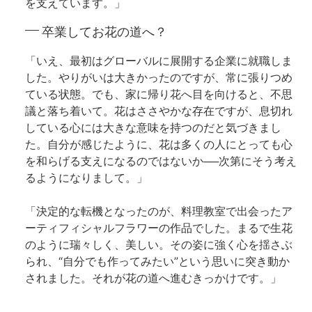
を支えています。」
卒業してお花の道へ？
「いえ、最初はグローバルに展開する企業に就職しま
した。やりがいは大きかったのですが、常に張りつめ
ている状態。でも、家に帰り花へ目を向けると、不思
議と落ち着いて。花はささやかな存在ですが、息切れ
している心には大きな意味を持つのだと気づきまし
た。自分が感じたように、花は多くの人にとっても心
を和らげる支えになるのではないか──次第にそう考え
るようになりまして。」
「決定的な転機となったのが、料理教室で出会ったア
ーティフィシャルフラワーの作品でした。まるで生花
のように瑞々しく、美しい。その姿に強く心を揺さぶ
られ、“自分でも作ってみたい”という思いに突き動か
されました。それが花の道へ進むきっかけです。」