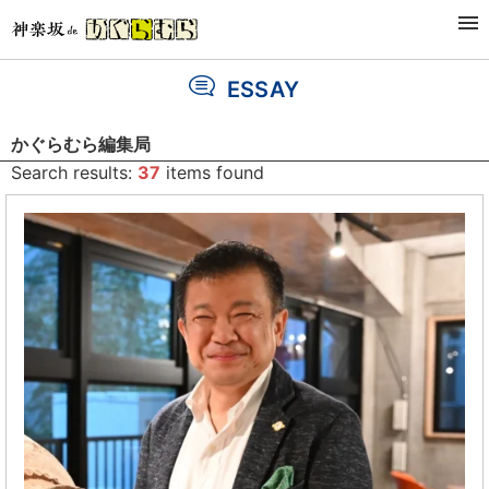
Latest
Genre
Series
Author
ESSAY
かぐらむら編集局
Search results:
37
items found