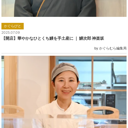
かぐらびと
2025.07.09
【開店】華やかなひとくち鰻を手土産に ｜ 鰻次郎 神楽坂
by かぐらむら編集局