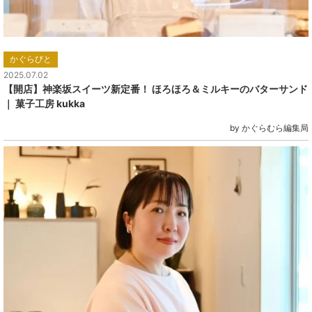
かぐらびと
2025.07.02
【開店】神楽坂スイーツ新定番！ ほろほろ＆ミルキーのバターサンド
｜ 菓子工房 kukka
by かぐらむら編集局