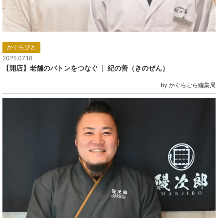
かぐらびと
2025.07.18
【開店】老舗のバトンをつなぐ ｜ 紀の善（きのぜん）
by かぐらむら編集局