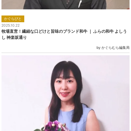
かぐらびと
2025.10.22
牧場直営！繊細な口どけと旨味のブランド和牛 ｜ ふらの和牛 よしう
し 神楽坂通り
by かぐらむら編集局