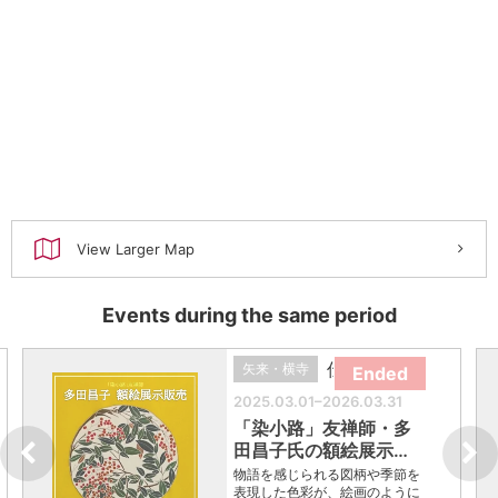
View Larger Map
Events during the same period
伝統芸能
矢来・横寺
Ended
2025.03.01–2026.03.31
「染小路」友禅師・多
田昌子氏の額絵展示…
物語を感じられる図柄や季節を
表現した色彩が、絵画のように