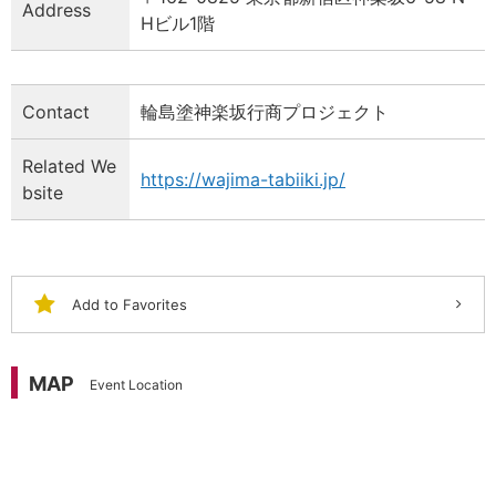
Address
Hビル1階
Contact
輪島塗神楽坂行商プロジェクト
Related We
https://wajima-tabiiki.jp/
bsite
Add to Favorites
MAP
Event Location